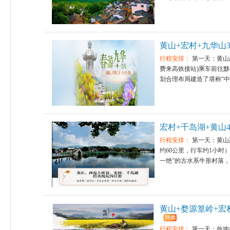
黄山+宏村+九华山3
行程安排：
第一天：黄山高
费来高铁接站)乘车前往黟
划合理布局建造了堪称“中华
宏村+千岛湖+黄山
行程安排：
第一天：黄山
约60公里，行车约1小
一绝”的古水系牛形村落，故
黄山+婺源篁岭+宏
行程安排：
第一天：外地