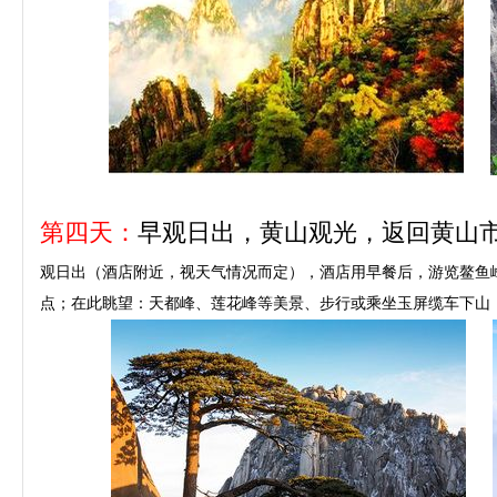
第四天：
早观日出，黄山观光，返回黄山
观日出（酒店附近，视天气情况而定），酒店用早餐后，游览鳌鱼
点；在此眺望：天都峰、莲花峰等美景、步行或乘坐玉屏缆车下山