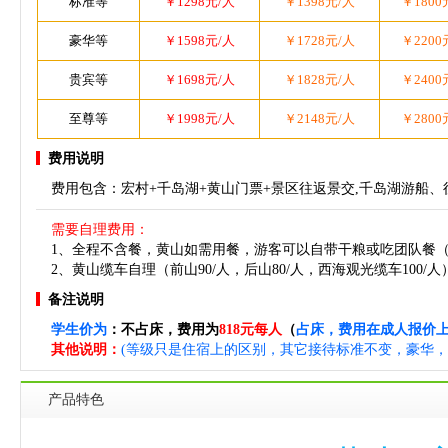
标准等
￥1298元/人
￥1398元/人
￥1800
豪华等
￥1598元/人
￥1728元/人
￥2200
贵宾等
￥1698元/人
￥1828元/人
￥2400
至尊等
￥1998元/人
￥2148元/人
￥2800
费用说明
费用包含：宏村+千岛湖+黄山门票+景区往返景交,千岛湖游船、
需要自理费用：
1、全程不含餐，黄山如需用餐，游客可以自带干粮或吃团队餐（
2、黄山缆车自理（前山90/人，后山80/人，西海观光缆车100/人
备注说明
学生价为
：不占床，费用为
818元每人
（
占床，费用在成人报价
其他说明：
(等级只是住宿上的区别，其它接待标准不变，豪华，
产品特色