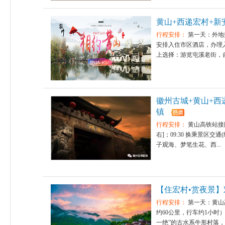
黄山+西递宏村+新
行程安排：
第一天：外地
安排入住市区酒店，办理
上选择：游览屯溪老街，自
徽州古城+黄山+
镇
行程安排：
黄山高铁站接
右]；09:30 换乘景区交
子观海、梦笔生花、西...
【住宏村•赏夜景】
行程安排：
第一天：黄山
约60公里，行车约1小
一绝”的古水系牛形村落，