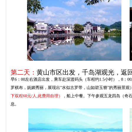
第二天：
黄山市区出发，千岛湖观光，返
早6：00左右酒店出发，乘车赴深渡码头（车程约1.5小时），8：
罗棋布，妩媚秀丽，展现出“水似古罗带，山如碧玉簪”的秀丽景观）
下双程60元/人,此费用自理）
，船上中餐
。下午参观五龙四岛（奇石
息。