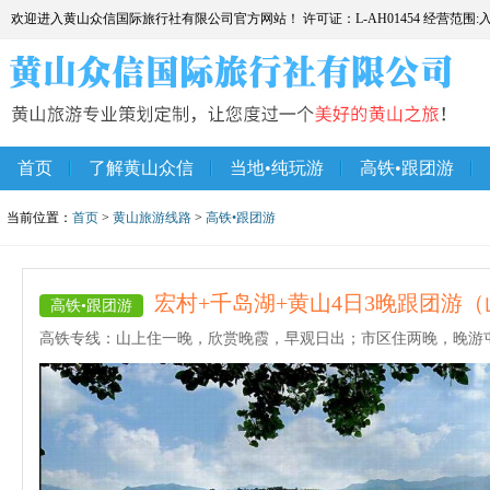
欢迎进入黄山众信国际旅行社有限公司官方网站！ 许可证：L-AH01454 经营范围
首页
了解黄山众信
当地•纯玩游
高铁•跟团游
当前位置：
首页
>
黄山旅游线路
>
高铁•跟团游
宏村+千岛湖+黄山4日3晚跟团游
高铁•跟团游
高铁专线：山上住一晚，欣赏晚霞，早观日出；市区住两晚，晚游屯