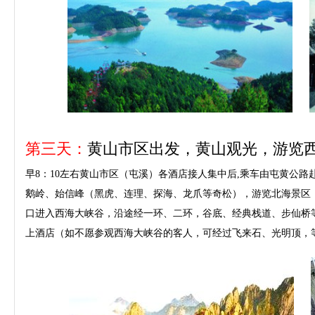
第三天：
黄山市区出发，黄山观光，游览
早8：10左右黄山市区（屯溪）各酒店接人集中后,乘车由屯黄公路
鹅岭、始信峰（黑虎、连理、探海、龙爪等奇松），游览北海景区
口进入西海大峡谷，沿途经一环、二环，谷底、经典栈道、步仙桥等，
上酒店（如不愿参观西海大峡谷的客人，可经过飞来石、光明顶，