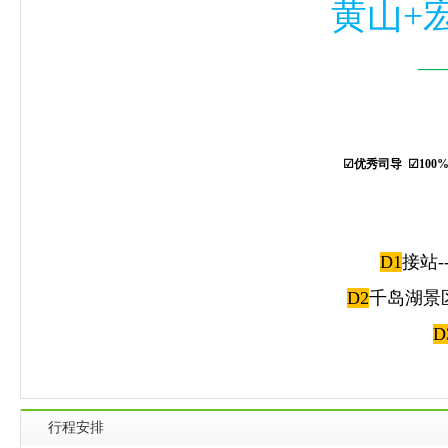
黄山+
——
☑优秀司导 ☑100
D1
接站-
D2
千岛湖景
D
行程安排