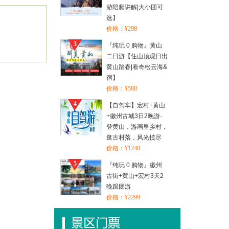
游陪爬讲解|大小团可
选】
价格：¥298
3
『纯玩 0 购物』黄山
二日游【住山顶观日出
黄山踏春|看奇松云海&
宿】
价格：¥588
4
【自驾车】宏村+黄山
+徽州古城3日2晚游·
登黄山，游画里乡村，
逛古村落，风光揽尽
价格：¥1248
5
『纯玩 0 购物』徽州
古街+黄山+宏村3天2
晚跟团游
价格：¥2299