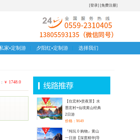
[登录]
[免费注册]
私家•定制游
夕阳红•定制游
选择我们
1748.0
：
￥
1
【住宏村•赏夜景】水
墨宏村+仙境黄山经典
2日游
价格：¥649
2
『纯玩 0 购物』黄山
一日游【深度精华|导