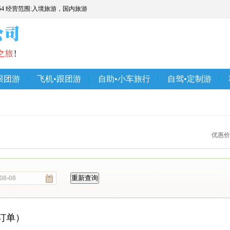
54 经营范围:入境旅游，国内旅游
跟团游
飞机•跟团游
自助•小车旅行
自驾•定制游
优惠价
订单）