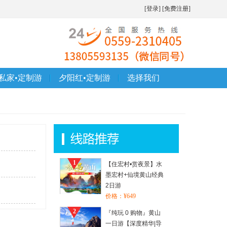
[登录]
[免费注册]
私家•定制游
夕阳红•定制游
选择我们
1
【住宏村•赏夜景】水
墨宏村+仙境黄山经典
2日游
价格：¥649
2
『纯玩 0 购物』黄山
一日游【深度精华|导