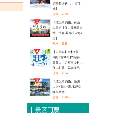
游陪爬讲解|大小团可
选】
价格：¥298
3
『纯玩 0 购物』黄山
二日游【住山顶观日出
黄山踏春|看奇松云海&
宿】
价格：¥588
4
【自驾车】宏村+黄山
+徽州古城3日2晚游·
登黄山，游画里乡村，
逛古村落，风光揽尽
价格：¥1248
5
『纯玩 0 购物』徽州
古街+黄山+宏村3天2
晚跟团游
价格：¥2299