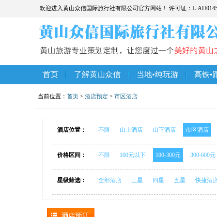
欢迎进入黄山众信国际旅行社有限公司官方网站！ 许可证：L-AH014
首页
了解黄山众信
当地•纯玩游
高铁•
当前位置：
首页
>
酒店预定
>
市区酒店
酒店位置：
不限
山上酒店
山下酒店
市区酒店
价格区间：
不限
100元以下
100-300元
300-600元
星级筛选：
全部酒店
三星
四星
五星
快捷酒