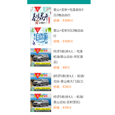
1
黄山+宏村+屯溪老街3
日2晚自由行
价格：¥3698.0
2
黄山+宏村3日2晚自由
行
价格：¥3698.0
3
经济5座(坐4人：屯溪
机场/黄山北站-市区酒
店)
价格：¥68.0
4
]经济5座(坐4人：机场/
北站-黄山南大门汤口)
价格：¥200.0
5
经济5座(坐4人：机场/
黄山北站-宏村景区)
价格：¥200.0