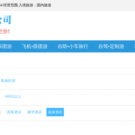
54 经营范围:入境旅游，国内旅游
跟团游
飞机•跟团游
自助•小车旅行
自驾•定制游
客栈民宿
600元以上
店
商务酒店
豪华酒店
温泉酒店