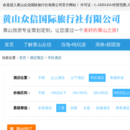
欢迎进入黄山众信国际旅行社有限公司官方网站！ 许可证：L-AH01454 经营范围
首页
了解黄山众信
当地•纯玩游
高铁•跟团游
当前位置：
首页
>
酒店预定
>
市区酒店
酒店位置：
不限
山上酒店
山下酒店
市区酒店
客栈民宿
价格区间：
不限
100元以下
100-300元
300-600元
600元以上
星级筛选：
全部酒店
三星
四星
五星
快捷酒店
商务酒店