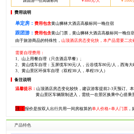
跟团游—住高级标间
￥880元/人
￥1000
费用说明
单定房：
费用包含
黄山狮林大酒店高极标间一晚住宿
跟团游：
费用包含
黄山门票，黄山狮林大酒店高极标间一晚住
由于旅游商品的特殊性，
山顶酒店房态变化快，本产品需要二次
需要自理费用：
1、山上用餐自理（只含酒店早餐）;
2、黄山缆车自理：玉屏缆车90元/人，云谷缆车80元/人，西海大
3、黄山景区环保车自理（双程38/人，单程19/人）
备注说明
温馨提示：
山顶酒店房态变化较快，建议游客提前2-3天预订。
本
黄山景区车辆限制进入，需统一在景区换乘中心搭乘景区内
注：
报价是按双人出行共用一间房核算的
单人价格+单人门票
，
产品特色