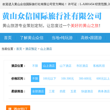
欢迎进入黄山众信国际旅行社有限公司官方网站！ 许可证：L-AH01454 经营范围
首页
了解黄山众信
当地•纯玩游
高铁•跟团游
当前位置：
首页
>
酒店预定
>
山上酒店
酒店位置：
不限
山上酒店
山下酒店
市区酒店
客栈民宿
价格区间：
不限
100元以下
100-300元
300-600元
600元以上
星级筛选：
全部酒店
三星
四星
五星
快捷酒店
商务酒店