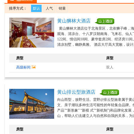
排序方式：
默认
人气
销量
黄山狮林大酒店
黄山狮林大酒店位于北海景区，北依狮子峰，海
观海、清凉台、十八罗汉朝南海、飞来石、仙人下
122间、情侣间18间、豪华套房2间、经济房
清凉别墅，幽静典雅。 酒店大厅高大宽敞，设
萃各式精美佳肴，有名厨主理的徽菜、淮扬菜、
吧、美容、桑拿娱乐、商品部、商务中心等服务
房型
床型
黄山毛峰的同时，一览北海佳景，颇有意境和情
高级标间
双人
黄山排云型旅酒店
向山而型，放野生活。雲野@排云型旅隶属于黄
文、亲子潮玩多种生活可能性的年轻集合品牌。作
产品”“新形象” “新模 式”“新机制”)和品牌
山，帮助人们去建立人与自然和自我的关系，为
景区的丹霞峰下、排云亭旁，右邻西海大峡谷，
谷、飞来石、 光明顶等景区的捷径之 地，毗邻
房型
床型
疑遇东瀛巨龙，道尽排云之气势。”美誉。